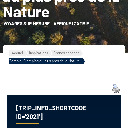
Nature
VOYAGES SUR MESURE
–
AFRIQUE
|
ZAMBIE
Accueil
Inspirations
Grands espaces
Zambie, Glamping au plus près de la Nature
[TRIP_INFO_SHORTCODE
ID='2021']