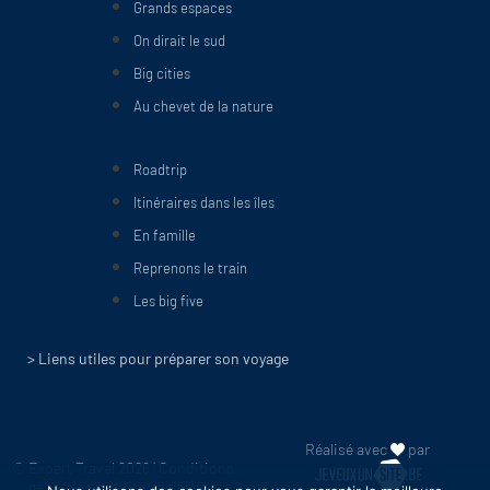
Grands espaces
On dirait le sud
Big cities
Au chevet de la nature
Roadtrip
Itinéraires dans les îles
En famille
Reprenons le train
Les big five
> Liens utiles pour préparer son voyage
Réalisé avec
par
© Expert Travel 2026 |
Conditions
générales d'utilisation
| TVA :