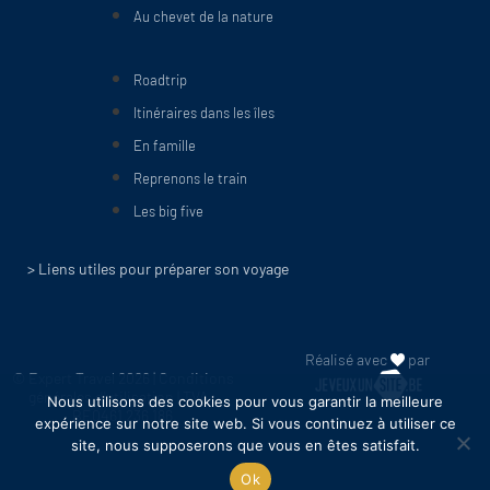
Au chevet de la nature
Roadtrip
Itinéraires dans les îles
En famille
Reprenons le train
Les big five
> Liens utiles pour préparer son voyage
Réalisé avec
par
© Expert Travel 2026 |
Conditions
générales d'utilisation
| TVA :
Nous utilisons des cookies pour vous garantir la meilleure
BE0461 236 186
expérience sur notre site web. Si vous continuez à utiliser ce
site, nous supposerons que vous en êtes satisfait.
Ok