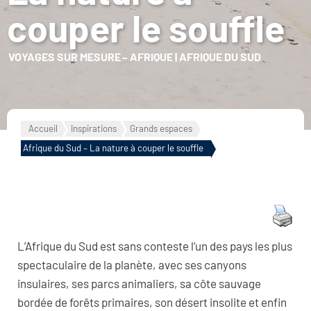
couper le souffle
VOYAGES SUR MESURE
–
AFRIQUE
|
AFRIQUE DU SUD
Accueil
Inspirations
Grands espaces
Afrique du Sud – La nature à couper le souffle
L’Afrique du Sud est sans conteste l’un des pays les plus
spectaculaire de la planète, avec ses canyons
insulaires, ses parcs animaliers, sa côte sauvage
bordée de forêts primaires, son désert insolite et enfin