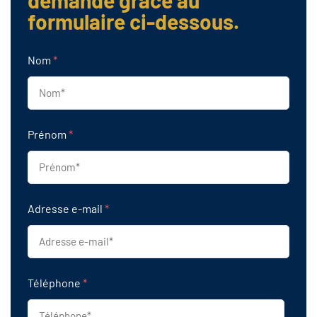
formulaire ci-dessous.
Nom
*
Prénom
*
Adresse e-mail
*
Téléphone
*