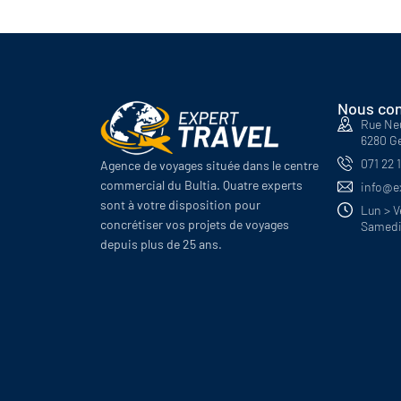
Arctique
Antarctique
Nous con
Rue Ne
6280 G
071 22 
Agence de voyages située dans le centre
commercial du Bultia. Quatre experts
info@ex
sont à votre disposition pour
Lun > V
concrétiser vos projets de voyages
Samedi
depuis plus de 25 ans.