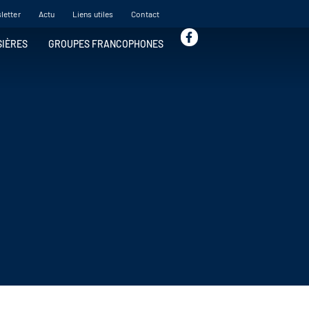
letter
Actu
Liens utiles
Contact
SIÈRES
GROUPES FRANCOPHONES
MOYEN ORIENT
Egypte
Emirats Arabes
Jordanie
AFRIQUE
Afrique du Sud
Botswana
Kenya
Maroc
Mozambique
Namibie
Ouganda
Sénégal
Tanzanie
Zambie
Zanzibar