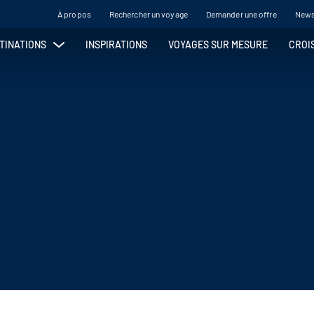
À propos
Rechercher un voyage
Demander une offre
News
TINATIONS
INSPIRATIONS
VOYAGES SUR MESURE
CROI
ASIE
LES ÎLES
Cambodge
Acores
Chine
Aruba/Bonaire/Curacao
Inde
Bahamas
Indonésie
Bali
Japon
Canaries
Ouzbékistan
Cap Vert
Philippines
Corse
Sri Lanka
Cyclades
Thaïlande
Guadeloupe
Vietnam
Hawaï
Île de Pâques
Madère
OCÉANIE
Maldives
Martinique
Australie
Maurice
Hawaï
Réunion
Île de Pâques
Saint Barthelemy
Nouvelle Zélande