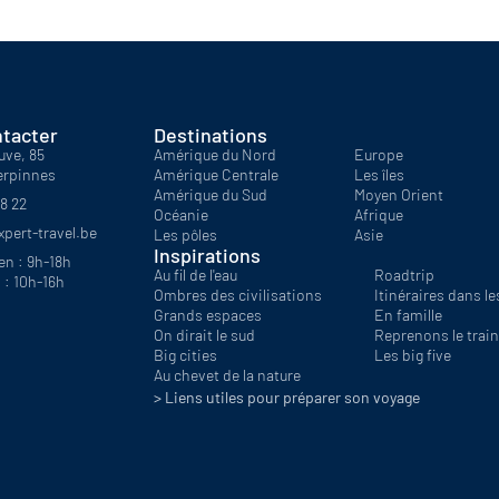
Saint Martin
Polynésie
Seychelles
Tahiti-Polynésie
Zanzibar
tacter
Destinations
uve, 85
Amérique du Nord
Europe
erpinnes
Amérique Centrale
Les îles
Amérique du Sud
Moyen Orient
18 22
Océanie
Afrique
pert-travel.be
Les pôles
Asie
Inspirations
en : 9h-18h
Au fil de l'eau
Roadtrip
 : 10h-16h
Ombres des civilisations
Itinéraires dans les
Grands espaces
En famille
On dirait le sud
Reprenons le train
Big cities
Les big five
Au chevet de la nature
> Liens utiles pour préparer son voyage