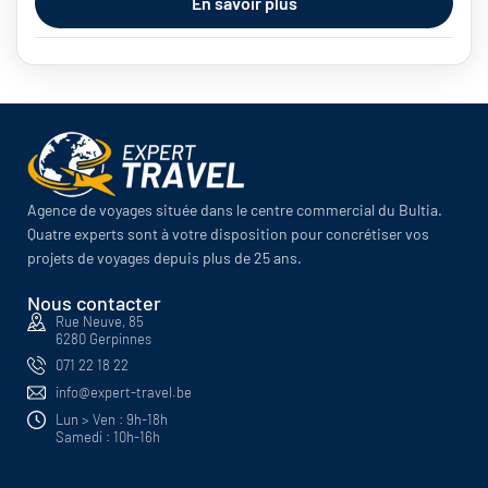
En savoir plus
d'estampes au delta du Mékong en passant par...
Asie
,
Vietnam
Agence de voyages située dans le centre commercial du Bultia.
Quatre experts sont à votre disposition pour concrétiser vos
projets de voyages depuis plus de 25 ans.
Nous contacter
Rue Neuve, 85
6280 Gerpinnes
071 22 18 22
info@expert-travel.be
Lun > Ven : 9h-18h
Samedi : 10h-16h