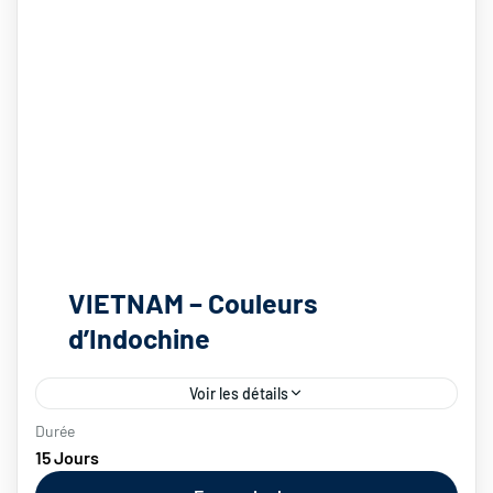
VIETNAM – Couleurs
d’Indochine
Voir les détails
Durée
Une traversée Nord-Sud du Vietnam au fil des plus
15 Jours
beaux visages de la route mandarine. Des paysages