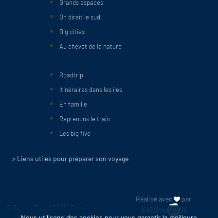
Grands espaces
On dirait le sud
Big cities
Au chevet de la nature
Roadtrip
Itinéraires dans les îles
En famille
Reprenons le train
Les big five
> Liens utiles pour préparer son voyage
Réalisé avec
par
© Expert Travel 2026 |
Conditions
générales d'utilisation
| TVA :
Nous utilisons des cookies pour vous garantir la meilleure