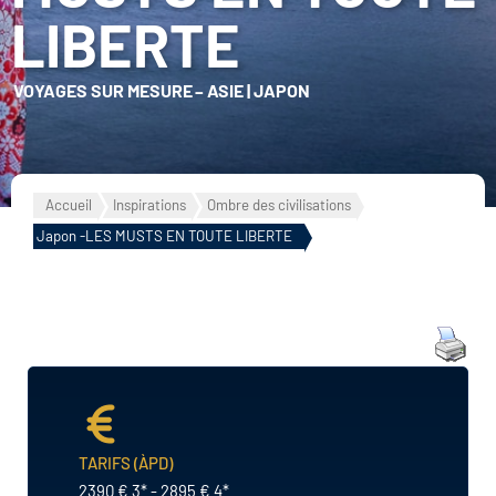
LIBERTE
VOYAGES SUR MESURE
–
ASIE
|
JAPON
Accueil
Inspirations
Ombre des civilisations
Japon -LES MUSTS EN TOUTE LIBERTE
TARIFS (ÀPD)
2390 € 3* - 2895 € 4*