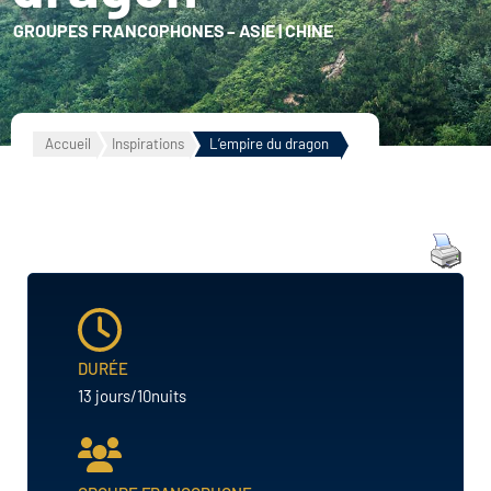
GROUPES FRANCOPHONES
–
ASIE
|
CHINE
Accueil
Inspirations
L’empire du dragon
DURÉE
13 jours/10nuits