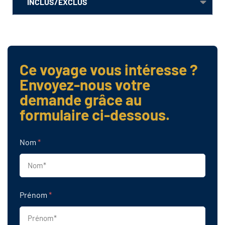
INCLUS/EXCLUS
Ce voyage vous intéresse ?
Envoyez-nous votre
demande grâce au
formulaire ci-dessous.
Nom
*
Prénom
*