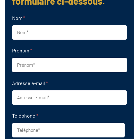
formulaire ci-dessous.
Nom
*
Prénom
*
Adresse e-mail
*
Téléphone
*