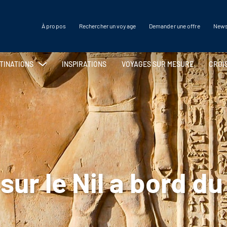
À propos
Rechercher un voyage
Demander une offre
News
TINATIONS
INSPIRATIONS
VOYAGES SUR MESURE
CROI
ASIE
LES 
Cambodge
Chine
Acores
Inde
Aruba/Bonaire/Curacao
Indonésie
Bahamas
Japon
Bali
Ouzbékistan
 sur le Nil a bord d
Canaries
Philippines
Cap Vert
Sri Lanka
Corse
Thaïlande
Cyclades
Vietnam
Guadeloupe
Hawaï