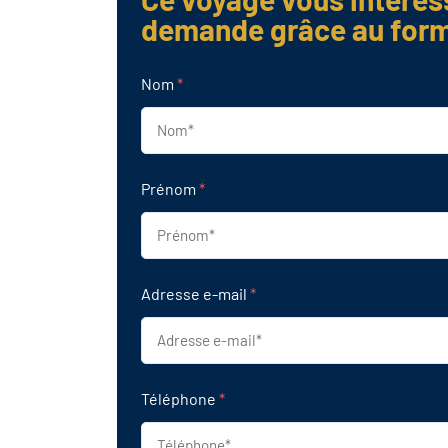
demande grâce au form
Nom
*
Prénom
*
Adresse e-mail
*
Téléphone
*