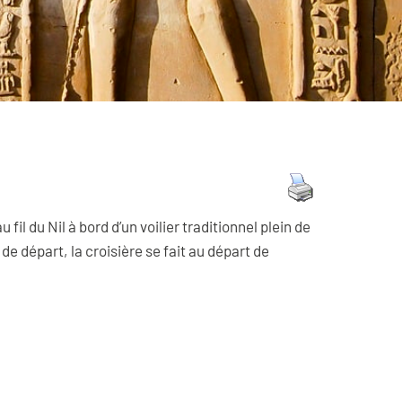
Maroc
Mozambique
Namibie
Ouganda
Sénégal
Tanzanie
Zambie
Zanzibar
Zimbabwe
fil du Nil à bord d’un voilier traditionnel plein de
e départ, la croisière se fait au départ de