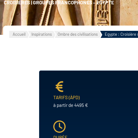
CROISIÈRES
|
GROUPES FRANCOPHONES
–
EGYPTE
Portugal
AMÉRIQUE DU
Suède
SUD
LES PÔL
Argentine
Accueil
Inspirations
Ombre des civilisations
Egypte : Croisière 
Brésil
Arctique
Chili
Antarctique
Colombie
Equateur
Pérou
TARIFS (ÀPD)
à partir de 4495 €
DURÉE