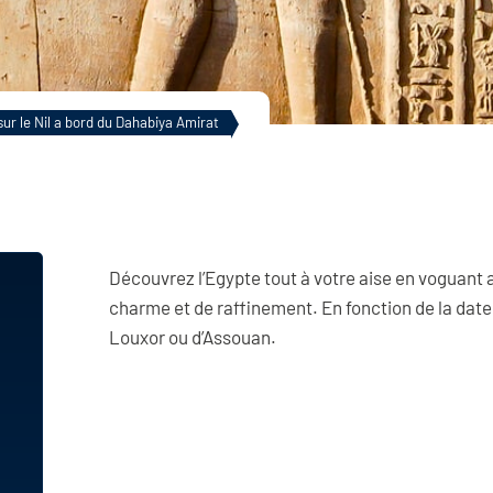
OCÉANIE
Île de Pâques
Madère
Maldives
Australie
Martinique
Hawaï
ES
Maurice
Île de Pâques
Réunion
Nouvelle Zélande
sur le Nil a bord du Dahabiya Amirat
Saint Barthelemy
Polynésie
Saint Martin
Seychelles
Tahiti-Polynésie
Zanzibar
Découvrez l’Egypte tout à votre aise en voguant au 
charme et de raffinement. En fonction de la date d
Louxor ou d’Assouan.