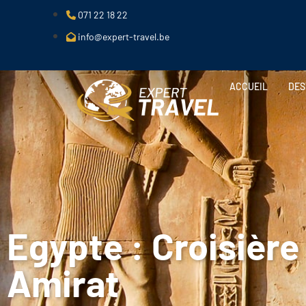
071 22 18 22
info@expert-travel.be
ACCUEIL
DES
AMÉRIQUE DU
EUROPE
NORD
Autriche
Croatie
Alaska
Ecosse
Canada
Espagne
Etats-Unis
Finlande
France
Egypte : Croisière
AMÉRIQUE
Grèce
CENTRALE
Irlande
Islande
Amirat
Italie
Costa Rica
Malte
Mexique
Norvège