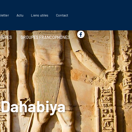
letter
Actu
Liens utiles
Contact
SIÈRES
GROUPES FRANCOPHONES
MOYEN
ORIENT
ÎLES
Egypte
Emirats Arabes
Jordanie
u Dahabiya
AFRIQUE
Afrique du Sud
Botswana
Kenya