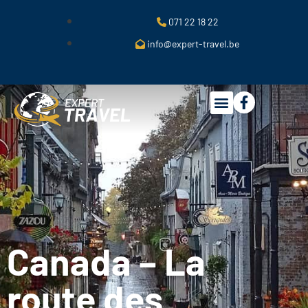
071 22 18 22
info@expert-travel.be
Canada – La
route des