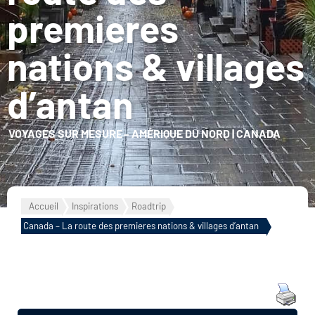
premieres
nations & villages
d’antan
VOYAGES SUR MESURE
–
AMÉRIQUE DU NORD
|
CANADA
Accueil
Inspirations
Roadtrip
Canada – La route des premieres nations & villages d’antan