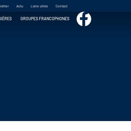
letter
Actu
Liens utiles
Contact
SIÈRES
GROUPES FRANCOPHONES
MOYEN ORIENT
Egypte
Emirats Arabes
Jordanie
AFRIQUE
Afrique du Sud
Botswana
Kenya
Maroc
Mozambique
Namibie
Ouganda
Sénégal
Tanzanie
Zambie
Zanzibar