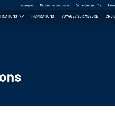
À propos
Rechercher un voyage
Demander une offre
News
TINATIONS
INSPIRATIONS
VOYAGES SUR MESURE
CROI
ASIE
LES ÎLES
Cambodge
Acores
Chine
Aruba/Bonaire/Curacao
Inde
Bahamas
Indonésie
Bali
Japon
Canaries
Ouzbékistan
Cap Vert
Philippines
Corse
ions
Sri Lanka
Cyclades
Thaïlande
Guadeloupe
Vietnam
Hawaï
Île de Pâques
Madère
OCÉANIE
Maldives
Martinique
Australie
Maurice
Hawaï
Réunion
Île de Pâques
Saint Barthelemy
Nouvelle Zélande