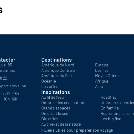
Saint Martin
Polynésie
s
Seychelles
Tahiti-Polynésie
Zanzibar
tacter
Destinations
uve, 85
Amérique du Nord
Europe
erpinnes
Amérique Centrale
Les îles
Amérique du Sud
Moyen Orient
18 22
Océanie
Afrique
pert-travel.be
Les pôles
Asie
Inspirations
en : 9h-18h
Au fil de l'eau
Roadtrip
 : 10h-16h
Ombres des civilisations
Itinéraires dans les
Grands espaces
En famille
On dirait le sud
Reprenons le train
Big cities
Les big five
Au chevet de la nature
> Liens utiles pour préparer son voyage