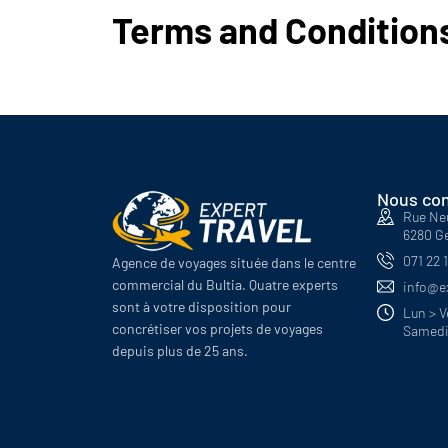
Arctique
Terms and Condition
Antarctique
Nous con
Rue Ne
6280 G
071 22 
Agence de voyages située dans le centre
commercial du Bultia. Quatre experts
info@ex
sont à votre disposition pour
Lun > V
concrétiser vos projets de voyages
Samedi
depuis plus de 25 ans.